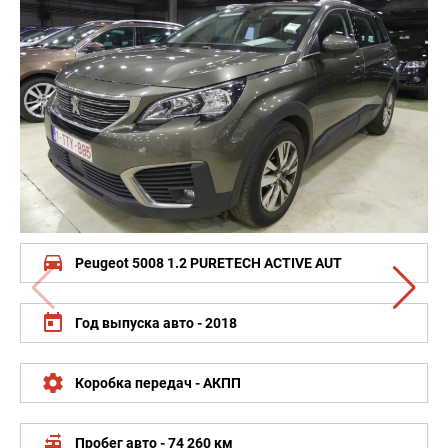
drive_eta
Peugeot 5008 1.2 PURETECH ACTIVE AUT
today
Год выпуска авто - 2018
settings
Коробка передач - АКПП
rv_hookup
Пробег авто - 74 260 км