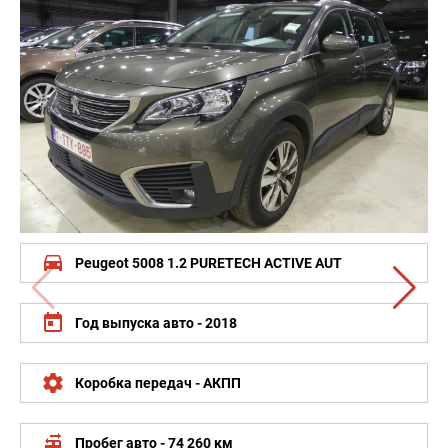
drive_eta
Peugeot 5008 1.2 PURETECH ACTIVE AUT
today
Год выпуска авто - 2018
settings
Коробка передач - АКПП
rv_hookup
Пробег авто - 74 260 км